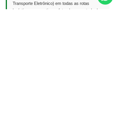
Transporte Eletrônico) em todas as rotas
logísticas corporativas efetuadas no estado de
São Paulo.
Precisa de Motoboy
Rápido e Seguro em
Guarulhos ou SP?
Atendimento empresarial com coleta em até
30 minutos, faturamento quinzenal via Nota
Fiscal e condutores 100% legalizados.
Conheça nossa estrutura completa de
Serviços de