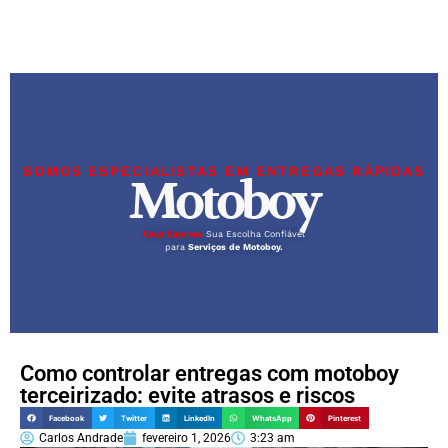
SOMOS ESPECIALISTAS EM ENTREGAS RÁPIDAS
Motoboy
Caas Express
Sua Escolha Confiável
para
Serviços de Motoboy.
Como controlar entregas com motoboy
terceirizado: evite atrasos e riscos
Facebook
Twitter
LinkedIn
WhatsApp
Pinterest
Carlos Andrade
fevereiro 1, 2026
3:23 am