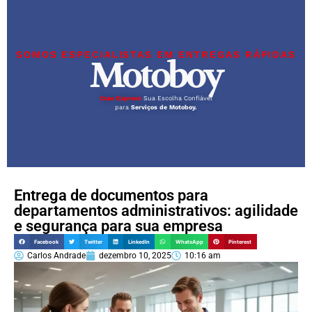
SOMOS ESPECIALISTAS EM ENTREGAS RÁPIDAS
Motoboy
Caas Express
Sua Escolha Confiável
para
Serviços de Motoboy.
Entrega de documentos para
departamentos administrativos: agilidade
e segurança para sua empresa
Facebook
Twitter
LinkedIn
WhatsApp
Pinterest
Carlos Andrade
dezembro 10, 2025
10:16 am