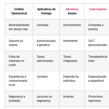
Critério
Aplicativos de
Motoboy
Caas Express
Operacional
Entrega
Avulso
Rastreabilidade
Limitada
Inconsistente
Completa e
em tempo real
precisa
Suporte ao
Automatizado
Inexistente
24/7
cliente
e genérico
personalizado
Falta de
Taxas
Taxas
Transparência
surpresa no
adicionadas
irregulares
total
custo
Experiência e
Variável
Depende do
Especializado
conhecimento
indivíduo
e adaptável
local
Segurança e
Lacunas na
Incertas
Protocolos
proteção
segurança
rigorosos