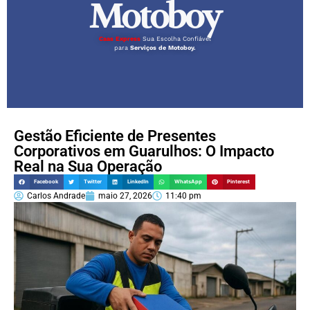
Motoboy
Caas Express
Sua Escolha Confiável
para
Serviços de Motoboy.
Gestão Eficiente de Presentes
Corporativos em Guarulhos: O Impacto
Real na Sua Operação
Facebook
Twitter
LinkedIn
WhatsApp
Pinterest
Carlos Andrade
maio 27, 2026
11:40 pm