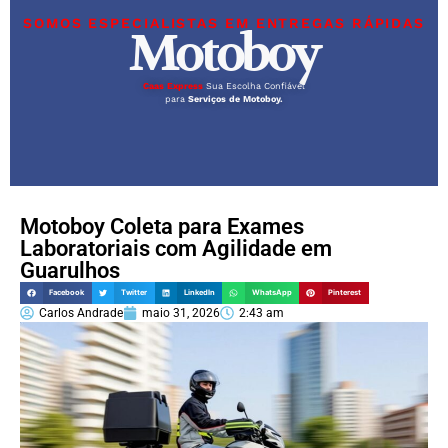
SOMOS ESPECIALISTAS EM ENTREGAS RÁPIDAS
Motoboy
Caas Express
Sua Escolha Confiável
para
Serviços de Motoboy.
Motoboy Coleta para Exames
Laboratoriais com Agilidade em
Guarulhos
Facebook
Twitter
LinkedIn
WhatsApp
Pinterest
Carlos Andrade
maio 31, 2026
2:43 am