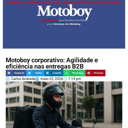
SOMOS ESPECIALISTAS EM ENTREGAS RÁPIDAS
Motoboy
Caas Express
Sua Escolha Confiável
para
Serviços de Motoboy.
Motoboy corporativo: Agilidade e
eficiência nas entregas B2B
Facebook
Twitter
LinkedIn
WhatsApp
Pinterest
Carlos Andrade
maio 22, 2026
1:19 pm