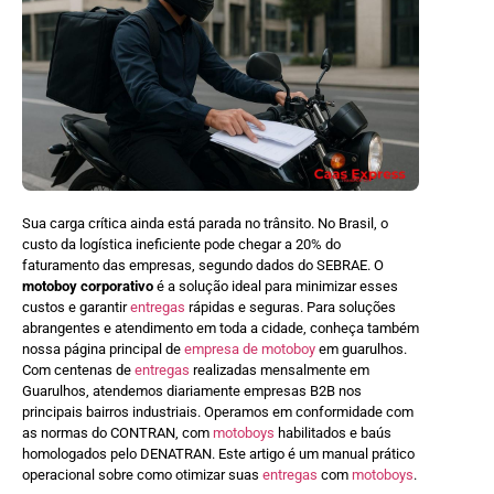
Sua carga crítica ainda está parada no trânsito. No Brasil, o
custo da logística ineficiente pode chegar a 20% do
faturamento das empresas, segundo dados do SEBRAE. O
motoboy corporativo
é a solução ideal para minimizar esses
custos e garantir
entregas
rápidas e seguras. Para soluções
abrangentes e atendimento em toda a cidade, conheça também
nossa página principal de
empresa de motoboy
em guarulhos.
Com centenas de
entregas
realizadas mensalmente em
Guarulhos, atendemos diariamente empresas B2B nos
principais bairros industriais. Operamos em conformidade com
as normas do CONTRAN, com
motoboys
habilitados e baús
homologados pelo DENATRAN. Este artigo é um manual prático
operacional sobre como otimizar suas
entregas
com
motoboys
.