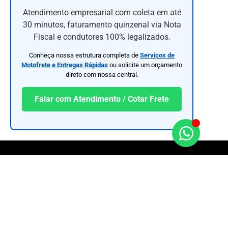
Atendimento empresarial com coleta em até
30 minutos, faturamento quinzenal via Nota
Fiscal e condutores 100% legalizados.
Conheça nossa estrutura completa de
Serviços de
Motofrete e Entregas Rápidas
ou solicite um orçamento
direto com nossa central.
Falar com Atendimento / Cotar Frete
Caas Express é uma empresa de entregas rápidas
por motoboy que atua em Guarulhos e São Paulo,
oferecendo agilidade, segurança e confiança para
pessoas físicas e jurídicas.