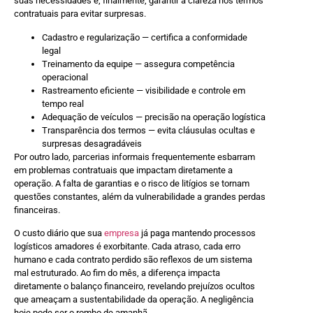
suas necessidades e, finalmente, garantir a clareza nos termos
contratuais para evitar surpresas.
Cadastro e regularização — certifica a conformidade
legal
Treinamento da equipe — assegura competência
operacional
Rastreamento eficiente — visibilidade e controle em
tempo real
Adequação de veículos — precisão na operação logística
Transparência dos termos — evita cláusulas ocultas e
surpresas desagradáveis
Por outro lado, parcerias informais frequentemente esbarram
em problemas contratuais que impactam diretamente a
operação. A falta de garantias e o risco de litígios se tornam
questões constantes, além da vulnerabilidade a grandes perdas
financeiras.
O custo diário que sua
empresa
já paga mantendo processos
logísticos amadores é exorbitante. Cada atraso, cada erro
humano e cada contrato perdido são reflexos de um sistema
mal estruturado. Ao fim do mês, a diferença impacta
diretamente o balanço financeiro, revelando prejuízos ocultos
que ameaçam a sustentabilidade da operação. A negligência
hoje pode ser o rombo de amanhã.