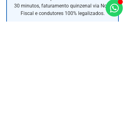
30 minutos, faturamento quinzenal via Nota
Fiscal e condutores 100% legalizados.
Conheça nossa estrutura completa de
Serviços de
Motofrete e Entregas Rápidas
ou solicite um orçamento
direto com nossa central.
Falar com Atendimento / Cotar Frete
Caas Express é uma empresa de entregas rápidas
por motoboy que atua em Guarulhos e São Paulo,
oferecendo agilidade, segurança e confiança para
pessoas físicas e jurídicas.