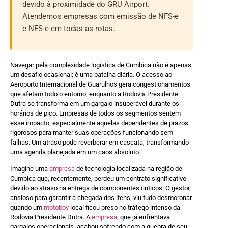
devido à proximidade do GRU Airport.
Atendemos empresas com emissão de NFS-e
e NFS-e em todas as rotas.
Navegar pela complexidade logística de Cumbica não é apenas
um desafio ocasional; é uma batalha diária. O acesso ao
Aeroporto Internacional de Guarulhos gera congestionamentos
que afetam todo o entorno, enquanto a Rodovia Presidente
Dutra se transforma em um gargalo insuperável durante os
horários de pico. Empresas de todos os segmentos sentem
esse impacto, especialmente aquelas dependentes de prazos
rigorosos para manter suas operações funcionando sem
falhas. Um atraso pode reverberar em cascata, transformando
uma agenda planejada em um caos absoluto.
Imagine uma
empresa
de tecnologia localizada na região de
Cumbica que, recentemente, perdeu um contrato significativo
devido ao atraso na entrega de componentes críticos. O gestor,
ansioso para garantir a chegada dos itens, viu tudo desmoronar
quando um
motoboy
local ficou preso no tráfego intenso da
Rodovia Presidente Dutra. A
empresa
, que já enfrentava
gargalos operacionais, acabou sofrendo com a quebra de seu