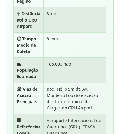
Região
✈️ Distância
3 km
até o GRU
Airport
⏱️ Tempo
8 min
Médio de
Coleta
👥
~85.000 hab
População
Estimada
🛣️ Vias de
Rod. Hélio Smidt, Av.
Acesso
Monteiro Lobato e acesso
Principais
direto ao Terminal de
Cargas do GRU Airport
🏢
Aeroporto Internacional de
Referências
Guarulhos (GRU), CEASA
Locais
Guarulhos