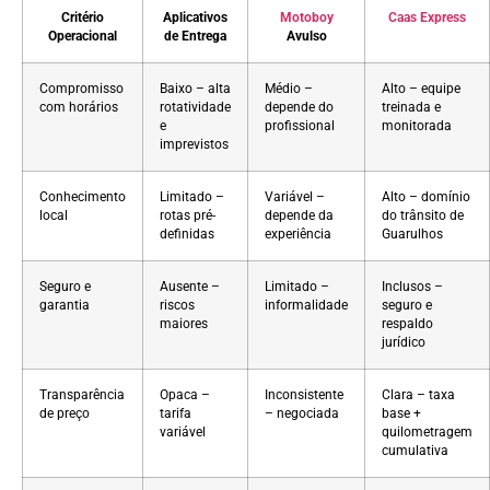
Critério
Aplicativos
Motoboy
Caas Express
Operacional
de Entrega
Avulso
Compromisso
Baixo – alta
Médio –
Alto – equipe
com horários
rotatividade
depende do
treinada e
e
profissional
monitorada
imprevistos
Conhecimento
Limitado –
Variável –
Alto – domínio
local
rotas pré-
depende da
do trânsito de
definidas
experiência
Guarulhos
Seguro e
Ausente –
Limitado –
Inclusos –
garantia
riscos
informalidade
seguro e
maiores
respaldo
jurídico
Transparência
Opaca –
Inconsistente
Clara – taxa
de preço
tarifa
– negociada
base +
variável
quilometragem
cumulativa