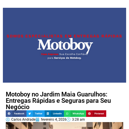
SOMOS ESPECIALISTAS EM ENTREGAS RÁPIDAS
Motoboy
Caas Express
Sua Escolha Confiável
para
Serviços de Motoboy.
Motoboy no Jardim Maia Guarulhos:
Entregas Rápidas e Seguras para Seu
Negócio
Facebook
Twitter
LinkedIn
WhatsApp
Pinterest
Carlos Andrade
fevereiro 4, 2026
3:28 am