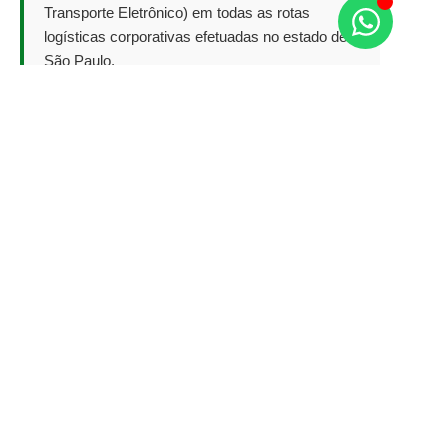
Transporte Eletrônico) em todas as rotas
logísticas corporativas efetuadas no estado de
São Paulo.
Precisa de Motoboy
Rápido e Seguro em
Guarulhos ou SP?
Atendimento empresarial com coleta em até
30 minutos, faturamento quinzenal via Nota
Fiscal e condutores 100% legalizados.
Conheça nossa estrutura completa de
Serviços de