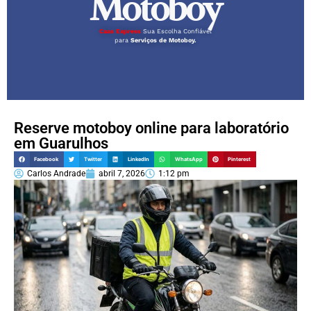
Motoboy
Caas Express
Sua Escolha Confiável
para
Serviços de Motoboy.
Reserve motoboy online para laboratório
em Guarulhos
Facebook
Twitter
LinkedIn
WhatsApp
Pinterest
Carlos Andrade
abril 7, 2026
1:12 pm