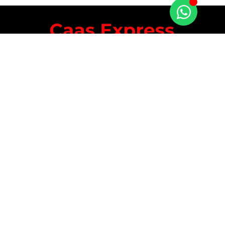
Caas Express é uma empresa de entregas rápidas
por motoboy que atua em Guarulhos e São Paulo,
oferecendo agilidade, segurança e confiança para
pessoas físicas e jurídicas.
MENU
CONTATO
Guarulhos