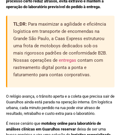
processo certo reduz atrasos, evita extravio e mantém a
operação do laboratório previsível do pedido à entrega.
TL;DR:
Para maximizar a agilidade e eficiência
logística em transporte de encomendas na
Grande São Paulo, a Caas Express estruturou
uma frota de motoboys dedicados sob os
mais rigorosos padrões de conformidade B2B.
Nossas operações de
entregas
contam com
rastreamento digital ponta a ponta e
faturamento para contas corporativas.
O relógio avança, o trânsito aperta e a coleta que precisa sair de
Guarulhos ainda está parada na operação interna. Em logística
urbana, cada minuto perdido na rua pode virar atraso de
resultado, retrabalho e custo extra para o laboratório.
É nesse cenário que
motoboy online para laboratório de
análises clínicas em Guarulhos reservar
deixa de ser uma
busca genérica e vira uma solução de
logística especializada
.