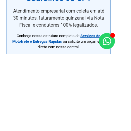
Atendimento empresarial com coleta em até
30 minutos, faturamento quinzenal via Nota
Fiscal e condutores 100% legalizados.
Conheça nossa estrutura completa de
Serviços de
Motofrete e Entregas Rápidas
ou solicite um orçamento
direto com nossa central.
Falar com Atendimento / Cotar Frete
Caas Express é uma empresa de entregas rápidas
por motoboy que atua em Guarulhos e São Paulo,
oferecendo agilidade, segurança e confiança para