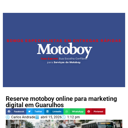
SOMOS ESPECIALISTAS EM ENTREGAS RÁPIDAS
Motoboy
Caas Express
Sua Escolha Confiável
para
Serviços de Motoboy.
Reserve motoboy online para marketing
digital em Guarulhos
Facebook
Twitter
LinkedIn
WhatsApp
Pinterest
Carlos Andrade
abril 15, 2026
1:12 pm