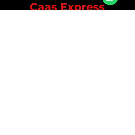
Caas Express é uma empresa de entregas rápidas
por motoboy que atua em Guarulhos e São Paulo,
oferecendo agilidade, segurança e confiança para
pessoas físicas e jurídicas.
MENU
CONTATO
Guarulhos