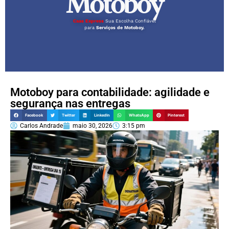
Motoboy
Caas Express
Sua Escolha Confiável
para
Serviços de Motoboy.
Motoboy para contabilidade: agilidade e
segurança nas entregas
Facebook
Twitter
LinkedIn
WhatsApp
Pinterest
Carlos Andrade
maio 30, 2026
3:15 pm