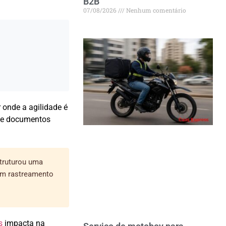
B2B
07/08/2026
Nenhum comentário
onde a agilidade é
 e documentos
struturou uma
m rastreamento
s
impacta na