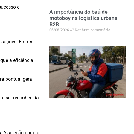
sucesso e
A importância do baú de
motoboy na logística urbana
B2B
06/08/2026
Nenhum comentário
ransações. Em um
 que a eficiência
a pontual gera
r e ser reconhecida
 A seleção correta