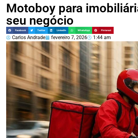
Motoboy para imobiliári
seu negócio
Facebook
Twitter
LinkedIn
WhatsApp
Pinterest
Carlos Andrade
fevereiro 7, 2026
1:44 am