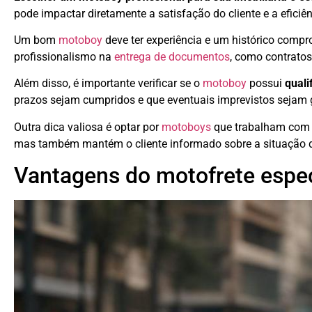
pode impactar diretamente a satisfação do cliente e a eficiên
Um bom
motoboy
deve ter experiência e um histórico com
profissionalismo na
entrega de documentos
, como contratos
Além disso, é importante verificar se o
motoboy
possui
qual
prazos sejam cumpridos e que eventuais imprevistos sejam 
Outra dica valiosa é optar por
motoboys
que trabalham com t
mas também mantém o cliente informado sobre a situação da
Vantagens do motofrete especi