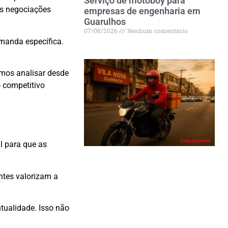
Serviço de motoboy para
as negociações
empresas de engenharia em
Guarulhos
07/08/2026
Nenhum comentário
emanda específica.
amos analisar desde
o competitivo
al para que as
ntes valorizam a
ualidade. Isso não