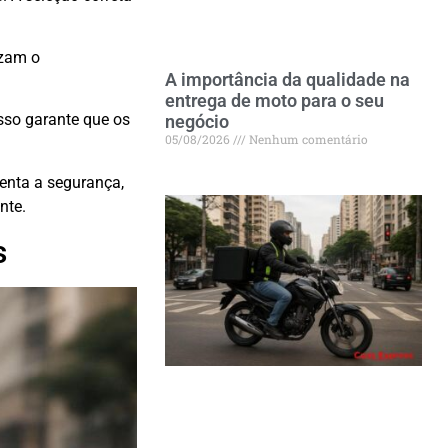
izam o
A importância da qualidade na
entrega de moto para o seu
sso garante que os
negócio
05/08/2026
Nenhum comentário
enta a segurança,
nte.
s