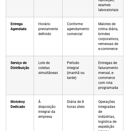
exames
laboratoriais
Entrega
Horário
Conforme
Malotes de
Agendada
previamente
agendamento
rotina diária,
definido
comercial
brindes
corporativos,
remessas de
e-commerce
Serviço de
Lote de
Período
Entregas de
Distribuição
coletas
integral
faturamento
simultâneas
(manhã ou
mensal, e-
tarde)
commerce
com rota
programada
Motoboy
À
Diária de 8
Operações
Dedicado
disposição
horas úteis
integradas
integral da
de
empresa
indústrias,
logística de
expedição