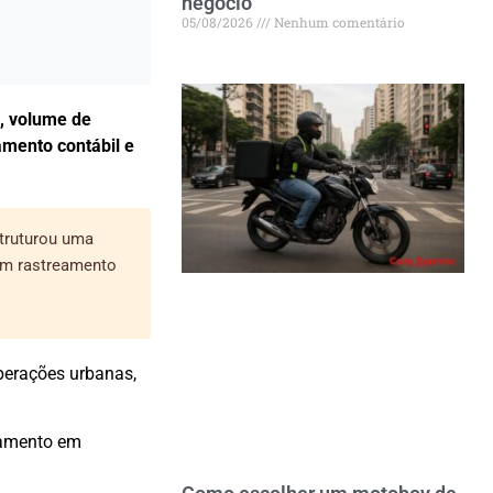
negócio
05/08/2026
Nenhum comentário
a, volume de
amento contábil e
struturou uma
m rastreamento
operações urbanas,
camento em