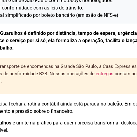
 e na Grande São Paulo com motoboys homologados.
l conformidade com as leis de trânsito.
l simplificado por boleto bancário (emissão de NFS-e).
Guarulhos é definido por distância, tempo de espera, urgênci
 o serviço por si só; ela formaliza a operação, facilita o lanç
balho.
m transporte de encomendas na Grande São Paulo, a Caas Express e
es de conformidade B2B. Nossas operações de
entregas
contam co
.
cisa fechar a rotina contábil ainda está parada no balcão. Em 
ento e pressão sobre o financeiro.
ulhos
é um tema prático para quem precisa transformar deslo
vel.