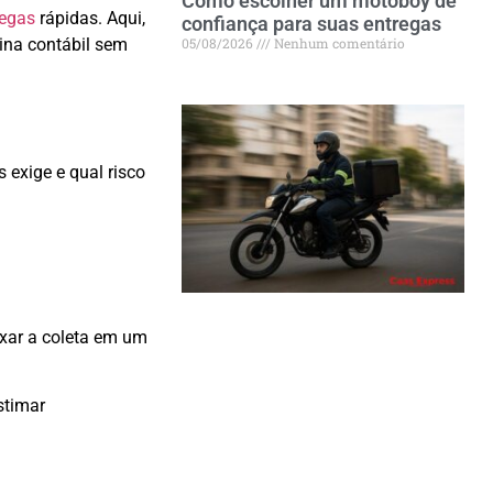
Como escolher um motoboy de
regas
rápidas. Aqui,
confiança para suas entregas
05/08/2026
Nenhum comentário
ina contábil sem
 exige e qual risco
ixar a coleta em um
stimar