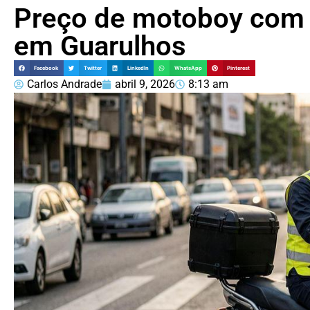
Preço de motoboy com n
em Guarulhos
Facebook
Twitter
LinkedIn
WhatsApp
Pinterest
Carlos Andrade
abril 9, 2026
8:13 am