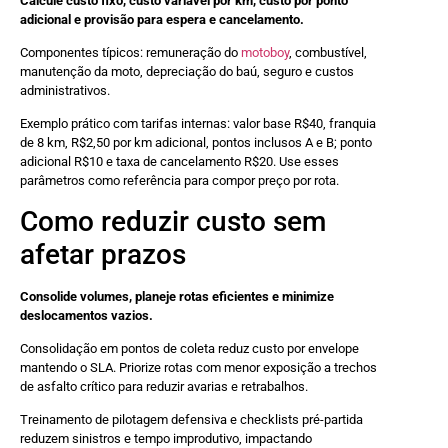
Calcule custo fixo, custo variável por km, custo por ponto
adicional e provisão para espera e cancelamento.
Componentes típicos: remuneração do
motoboy
, combustível,
manutenção da moto, depreciação do baú, seguro e custos
administrativos.
Exemplo prático com tarifas internas: valor base R$40, franquia
de 8 km, R$2,50 por km adicional, pontos inclusos A e B; ponto
adicional R$10 e taxa de cancelamento R$20. Use esses
parâmetros como referência para compor preço por rota.
Como reduzir custo sem
afetar prazos
Consolide volumes, planeje rotas eficientes e minimize
deslocamentos vazios.
Consolidação em pontos de coleta reduz custo por envelope
mantendo o SLA. Priorize rotas com menor exposição a trechos
de asfalto crítico para reduzir avarias e retrabalhos.
Treinamento de pilotagem defensiva e checklists pré-partida
reduzem sinistros e tempo improdutivo, impactando