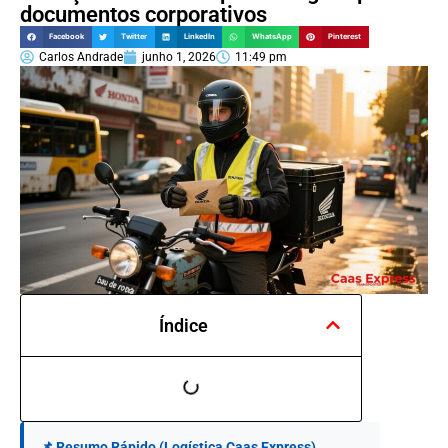
documentos corporativos
Facebook
Twitter
LinkedIn
WhatsApp
Pinterest
Carlos Andrade
junho 1, 2026
11:49 pm
Índice
📌 Resumo Rápido (Logística Caas Express)