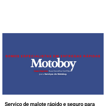
SOMOS ESPECIALISTAS EM ENTREGAS RÁPIDAS
Motoboy
Caas Express
Sua Escolha Confiável
para
Serviços de Motoboy.
Serviço de malote rápido e seguro para