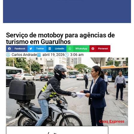
Serviço de motoboy para agências de
turismo em Guarulhos
Facebook
Twitter
LinkedIn
WhatsApp
Pinterest
Carlos Andrade
abril 19, 2026
3:06 am