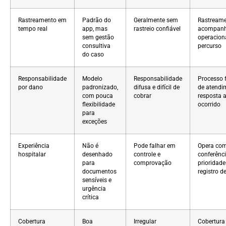
Rastreamento em
Padrão do
Geralmente sem
Rastreame
tempo real
app, mas
rastreio confiável
acompan
sem gestão
operacion
consultiva
percurso
do caso
Responsabilidade
Modelo
Responsabilidade
Processo 
por dano
padronizado,
difusa e difícil de
de atendi
com pouca
cobrar
resposta 
flexibilidade
ocorrido
para
exceções
Experiência
Não é
Pode falhar em
Opera co
hospitalar
desenhado
controle e
conferênci
para
comprovação
prioridade
documentos
registro d
sensíveis e
urgência
crítica
Cobertura
Boa
Irregular
Cobertura