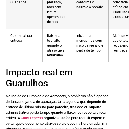
Guarulhos
presença,
conforme o
orientada 
mas sem
bairro e o horário
crítica em
leitura
Guarulhos
operacional
Grande S
de rota
Custo real por
Baixo na
Inicialmente
Mais previ
entrega
tela, alto
menor, mas com
custo tota
quando o
risco de reenvio e
reduz erro
atraso gera
perda de tempo
reentrega
retrabalho
Impacto real em
Guarulhos
Na região de Cumbica e do Aeroporto, o problema não é apenas
distância; é janela de operação. Uma agência que depende de
entrega de último minuto para parceiro, traslado ou suporte
administrativo perde tempo quando o fluxo não respeita a rota
crítica. A
Caas Express
organiza a saída para reduzir espera e
evitar que o documento atravesse a cidade na hora errada. Em
Pimentas, Bonsucesso e Vila Augusta, o efeito muda pouco: