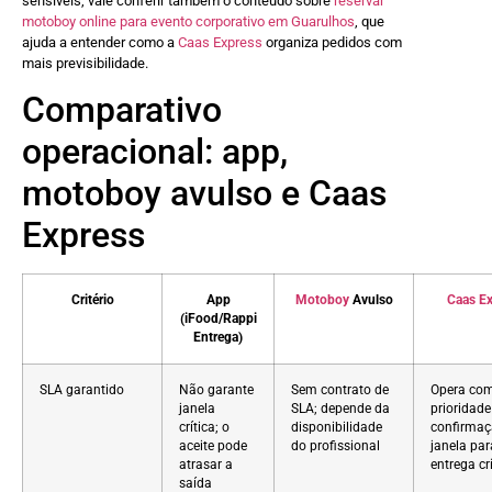
sensíveis, vale conferir também o conteúdo sobre
reservar
motoboy online para evento corporativo em Guarulhos
, que
ajuda a entender como a
Caas Express
organiza pedidos com
mais previsibilidade.
Comparativo
operacional: app,
motoboy avulso e Caas
Express
Critério
App
Motoboy
Avulso
Caas E
(iFood/Rappi
Entrega)
SLA garantido
Não garante
Sem contrato de
Opera co
janela
SLA; depende da
prioridade
crítica; o
disponibilidade
confirmaç
aceite pode
do profissional
janela par
atrasar a
entrega cr
saída