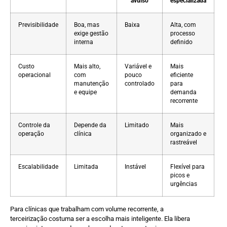
avulso
especializada
Previsibilidade
Boa, mas
Baixa
Alta, com
exige gestão
processo
interna
definido
Custo
Mais alto,
Variável e
Mais
operacional
com
pouco
eficiente
manutenção
controlado
para
e equipe
demanda
recorrente
Controle da
Depende da
Limitado
Mais
operação
clínica
organizado e
rastreável
Escalabilidade
Limitada
Instável
Flexível para
picos e
urgências
Para clínicas que trabalham com volume recorrente, a
terceirização costuma ser a escolha mais inteligente. Ela libera