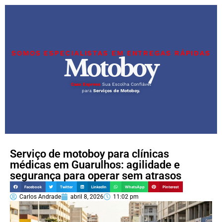
SOMOS ESPECIALISTAS EM ENTREGAS RÁPIDAS
Motoboy
Caas Express
Sua Escolha Confiável
para
Serviços de Motoboy.
Serviço de motoboy para clínicas
médicas em Guarulhos: agilidade e
segurança para operar sem atrasos
Facebook
Twitter
LinkedIn
WhatsApp
Pinterest
Carlos Andrade
abril 8, 2026
11:02 pm