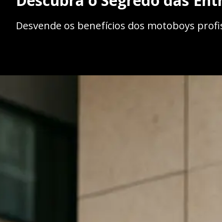
Descubra o Segredo das Ent
Desvende os benefícios dos motoboys profis
Opening
https://caasexpresss.com/motoboy-para-administ