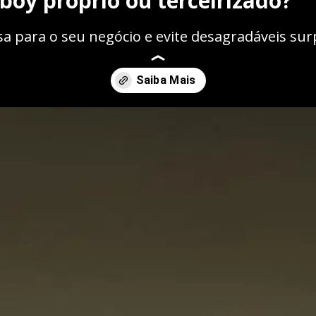
boy próprio ou terceirizado?
a para o seu negócio e evite desagradáveis surp
eirizado-o-que-vale-mais/