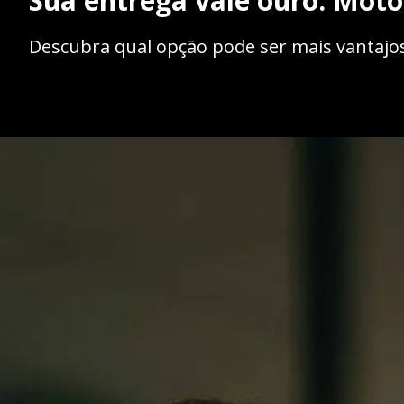
Sua entrega vale ouro: Moto
Descubra qual opção pode ser mais vantajos
Opening
https://caasexpresss.com/motoboy-proprio-ou-terc