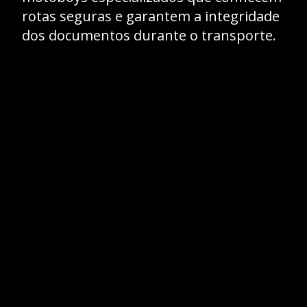
rotas seguras e garantem a integridade
dos documentos durante o transporte.
Opening
https://caasexpresss.com/motoboy-para-transporte-de-documentos-escolares-guarulhos/