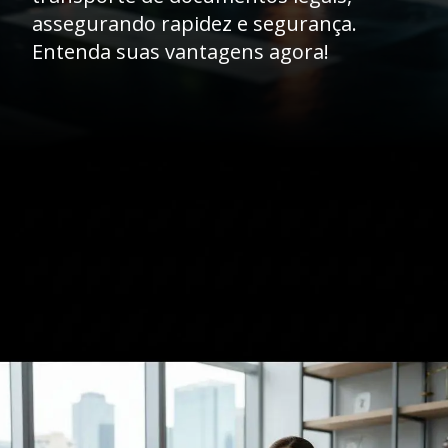
assegurando rapidez e segurança.
Entenda suas vantagens agora!
Opening
https://caasexpresss.com/entrega-de-documentos-para-departamentos-juridicos-2/