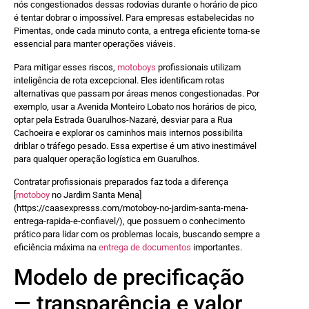
nós congestionados dessas rodovias durante o horário de pico
é tentar dobrar o impossível. Para empresas estabelecidas no
Pimentas, onde cada minuto conta, a entrega eficiente torna-se
essencial para manter operações viáveis.
Para mitigar esses riscos,
motoboys
profissionais utilizam
inteligência de rota excepcional. Eles identificam rotas
alternativas que passam por áreas menos congestionadas. Por
exemplo, usar a Avenida Monteiro Lobato nos horários de pico,
optar pela Estrada Guarulhos-Nazaré, desviar para a Rua
Cachoeira e explorar os caminhos mais internos possibilita
driblar o tráfego pesado. Essa expertise é um ativo inestimável
para qualquer operação logística em Guarulhos.
Contratar profissionais preparados faz toda a diferença
[
motoboy
no Jardim Santa Mena]
(https://caasexpresss.com/motoboy-no-jardim-santa-mena-
entrega-rapida-e-confiavel/), que possuem o conhecimento
prático para lidar com os problemas locais, buscando sempre a
eficiência máxima na
entrega de documentos
importantes.
Modelo de precificação
— transparência e valor