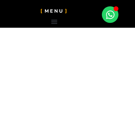
MENU
CONTATO
Guarulhos
carlos@caasexpresss.com
(11)957248425
(11)957248425
Mapa do Site