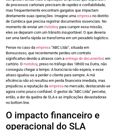
de processos cartoriais precisam de rapidez e confiabilidade,
mas frequentemente encontram gargalos que impactam
diretamente suas operações. Imagine uma
empresa
no distrito
de Cumbica que precisa registrar documentos essenciais. No
momento de enviar um
motoboy
para cumprir essa missão,
eles se deparam com um trânsito insuportável. O que deveria
ser uma tarefa rápida se transforma em um pesadelo logístico.
Pense no caso da
empresa
“ABC Ltda”, situada em
Bonsucesso, que recentemente perdeu um contrato
significativo devido a atrasos com a
entrega de documentos
em
cartório. O
motoboy
, preso no tráfego das 18h00 na Dutra, não
conseguiu chegar a tempo. A burocracia não espera, e esse
atraso igualou-se a perder o cliente para sempre. A má
eficiência não só resultou em perda financeira imediata, mas
prejudicou a reputação da
empresa
no mercado, destacando-se
agora como pouco confiável. O gestor da “ABC Ltda” percebe,
então, a dor da quebra de SLA e as implicações devastadoras
no bottom line.
O impacto financeiro e
operacional do SLA