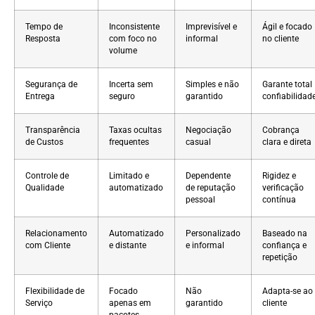
Tempo de
Inconsistente
Imprevisível e
Ágil e focado
Resposta
com foco no
informal
no cliente
volume
Segurança de
Incerta sem
Simples e não
Garante total
Entrega
seguro
garantido
confiabilidad
Transparência
Taxas ocultas
Negociação
Cobrança
de Custos
frequentes
casual
clara e direta
Controle de
Limitado e
Dependente
Rigidez e
Qualidade
automatizado
de reputação
verificação
pessoal
contínua
Relacionamento
Automatizado
Personalizado
Baseado na
com Cliente
e distante
e informal
confiança e
repetição
Flexibilidade de
Focado
Não
Adapta-se ao
Serviço
apenas em
garantido
cliente