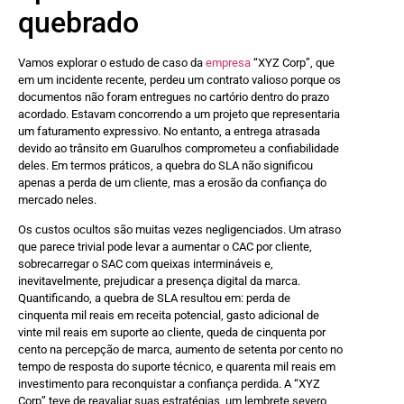
quebrado
Vamos explorar o estudo de caso da
empresa
“XYZ Corp”, que
em um incidente recente, perdeu um contrato valioso porque os
documentos não foram entregues no cartório dentro do prazo
acordado. Estavam concorrendo a um projeto que representaria
um faturamento expressivo. No entanto, a entrega atrasada
devido ao trânsito em Guarulhos comprometeu a confiabilidade
deles. Em termos práticos, a quebra do SLA não significou
apenas a perda de um cliente, mas a erosão da confiança do
mercado neles.
Os custos ocultos são muitas vezes negligenciados. Um atraso
que parece trivial pode levar a aumentar o CAC por cliente,
sobrecarregar o SAC com queixas intermináveis e,
inevitavelmente, prejudicar a presença digital da marca.
Quantificando, a quebra de SLA resultou em: perda de
cinquenta mil reais em receita potencial, gasto adicional de
vinte mil reais em suporte ao cliente, queda de cinquenta por
cento na percepção de marca, aumento de setenta por cento no
tempo de resposta do suporte técnico, e quarenta mil reais em
investimento para reconquistar a confiança perdida. A “XYZ
Corp” teve de reavaliar suas estratégias, um lembrete severo