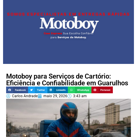
SOMOS ESPECIALISTAS EM ENTREGAS RÁPIDAS
Motoboy
Caas Express
Sua Escolha Confiável
para
Serviços de Motoboy.
Motoboy para Serviços de Cartório:
Eficiência e Confiabilidade em Guarulhos
Facebook
Twitter
LinkedIn
WhatsApp
Pinterest
Carlos Andrade
maio 29, 2026
3:43 am