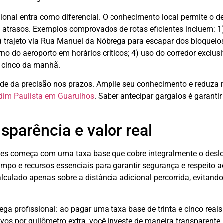
ional entra como diferencial. O conhecimento local permite o de
 atrasos. Exemplos comprovados de rotas eficientes incluem: 1)
 2) trajeto via Rua Manuel da Nóbrega para escapar dos bloqueios
 do aeroporto em horários críticos; 4) uso do corredor exclusi
e cinco da manhã.
e da precisão nos prazos. Amplie seu conhecimento e reduza r
dim Paulista em Guarulhos
. Saber antecipar gargalos é garant
sparência e valor real
s começa com uma taxa base que cobre integralmente o deslo
po e recursos essenciais para garantir segurança e respeito 
calculado apenas sobre a distância adicional percorrida, evitan
rega profissional: ao pagar uma taxa base de trinta e cinco reais
vos por quilômetro extra, você investe de maneira transparente 