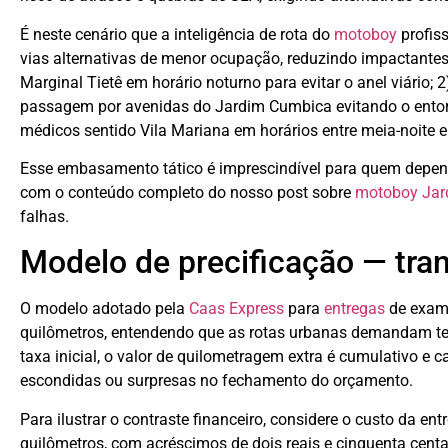
É neste cenário que a inteligência de rota do
motoboy
profiss
vias alternativas de menor ocupação, reduzindo impactantes
Marginal Tietê em horário noturno para evitar o anel viário;
passagem por avenidas do Jardim Cumbica evitando o entorno
médicos sentido Vila Mariana em horários entre meia-noite 
Esse embasamento tático é imprescindível para quem depend
com o conteúdo completo do nosso post sobre
motoboy Jar
falhas.
Modelo de precificação — tran
O modelo adotado pela
Caas Express
para
entregas
de exame
quilômetros, entendendo que as rotas urbanas demandam tem
taxa inicial, o valor de quilometragem extra é cumulativo e 
escondidas ou surpresas no fechamento do orçamento.
Para ilustrar o contraste financeiro, considere o custo da ent
quilômetros, com acréscimos de dois reais e cinquenta centa