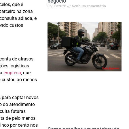
negócio
celos, que é
05/08/2026
Nenhum comentário
parceiro na zona
consulta adiada, e
endo custos
conta de atrasos
ções logísticas
da
empresa
, que
to custou ao menos
s para captar novos
co do atendimento
culta futuras
eita de pelo menos
cinco por cento nos