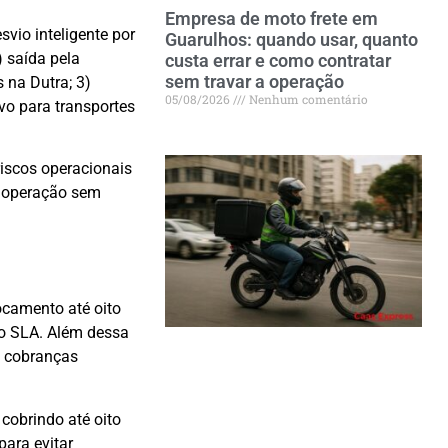
Empresa de moto frete em
svio inteligente por
Guarulhos: quando usar, quanto
 saída pela
custa errar e como contratar
sem travar a operação
 na Dutra; 3)
05/08/2026
Nenhum comentário
vo para transportes
iscos operacionais
ir operação sem
camento até oito
ao SLA. Além dessa
do cobranças
 cobrindo até oito
para evitar