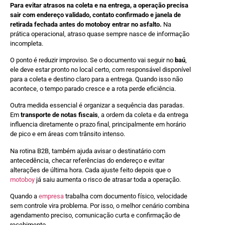
Para evitar atrasos na coleta e na entrega, a operação precisa
sair com endereço validado, contato confirmado e janela de
retirada fechada antes do motoboy entrar no asfalto.
Na
prática operacional, atraso quase sempre nasce de informação
incompleta.
O ponto é reduzir improviso. Se o documento vai seguir no
baú
,
ele deve estar pronto no local certo, com responsável disponível
para a coleta e destino claro para a entrega. Quando isso não
acontece, o tempo parado cresce e a rota perde eficiência.
Outra medida essencial é organizar a sequência das paradas.
Em
transporte de notas fiscais
, a ordem da coleta e da entrega
influencia diretamente o prazo final, principalmente em horário
de pico e em áreas com trânsito intenso.
Na rotina B2B, também ajuda avisar o destinatário com
antecedência, checar referências do endereço e evitar
alterações de última hora. Cada ajuste feito depois que o
motoboy
já saiu aumenta o risco de atrasar toda a operação.
Quando a
empresa
trabalha com documento físico, velocidade
sem controle vira problema. Por isso, o melhor cenário combina
agendamento preciso, comunicação curta e confirmação de
recebimento.