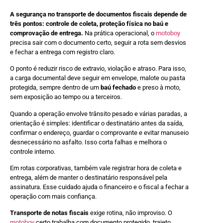
A segurança no transporte de documentos fiscais depende de
três pontos: controle de coleta, proteção física no baú e
comprovação de entrega.
Na prática operacional, o
motoboy
precisa sair com o documento certo, seguir a rota sem desvios
e fechar a entrega com registro claro.
O ponto é reduzir risco de extravio, violação e atraso. Para isso,
a carga documental deve seguir em envelope, malote ou pasta
protegida, sempre dentro de um
baú fechado
e preso à moto,
sem exposição ao tempo ou a terceiros.
Quando a operação envolve trânsito pesado e várias paradas, a
orientação é simples: identificar o destinatário antes da saída,
confirmar o endereço, guardar o comprovante e evitar manuseio
desnecessário no asfalto. Isso corta falhas e melhora o
controle interno.
Em rotas corporativas, também vale registrar hora de coleta e
entrega, além de manter o destinatário responsável pela
assinatura. Esse cuidado ajuda o financeiro e o fiscal a fechar a
operação com mais confiança.
Transporte de notas fiscais
exige rotina, não improviso. O
motoboy
certo trabalha com documento protegido, trajeto